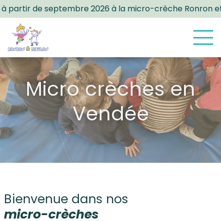
ro-crèche Ronron et Zébulon
+ places disponibles le merc
Micro crèches en
Vendée
Bienvenue dans nos
micro-crèches