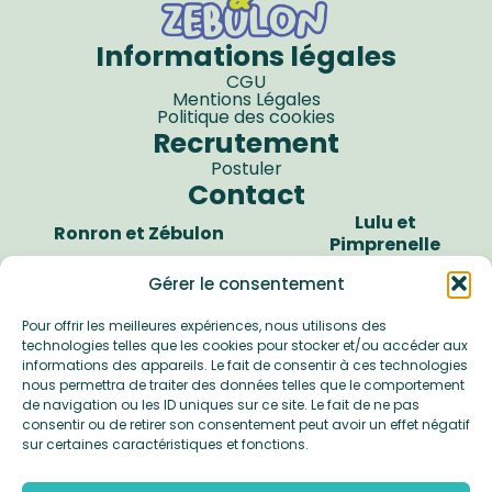
Informations légales
CGU
Mentions Légales
Politique des cookies
Recrutement
Postuler
Contact
Lulu et
Ronron et Zébulon
Pimprenelle
7 rue des Chaunières
6 rue des Chaunières
Gérer le consentement
85610 CUGAND
85610 CUGAND
Pour offrir les meilleures expériences, nous utilisons des
06 76 82 59 68
06 76 82 59 68
technologies telles que les cookies pour stocker et/ou accéder aux
Perlette et Pimpin
informations des appareils. Le fait de consentir à ces technologies
nous permettra de traiter des données telles que le comportement
7 rue René Descartes -
de navigation ou les ID uniques sur ce site. Le fait de ne pas
Boufféré
consentir ou de retirer son consentement peut avoir un effet négatif
85600 MONTAIGU
sur certaines caractéristiques et fonctions.
06 76 82 59 68